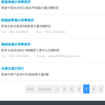
蔡健偉會計師事務所
香港中環永吉街11號永亨保險大廈19樓B室
歐陽啟華會計師事務所
香港北角北角道8號隆運大廈20樓B室
Tel : +852 25479925 Fax : +852 25479975
陳錦添會計師事務所
新界火炭桂地街2-8號國際工業中心16樓N室
Tel : +852 23697669 E-mail :
getwell2009@gmail.com
吳廣生會計師行
香港中環干諾道中61號福興大廈9樓
7
First
Previous
3
4
5
6
8
9