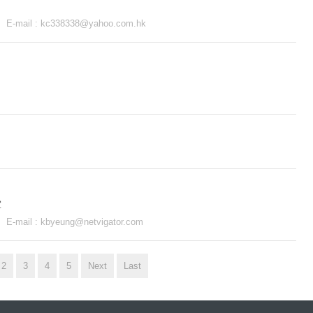
E-mail :
kc338338@yahoo.com.hk
2
室
E-mail :
kbyeung@netvigator.com
2
3
4
5
Next
Last