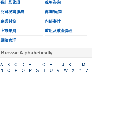
審計及鑒證
稅務咨詢
公司秘書服務
咨詢/顧問
企業財務
內部審計
上市集資
重組及破產管理
風險管理
Browse Alphabetically
A
B
C
D
E
F
G
H
I
J
K
L
M
N
O
P
Q
R
S
T
U
V
W
X
Y
Z