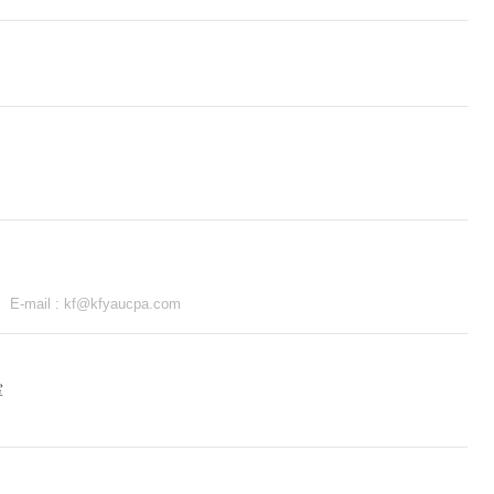
2
E-mail :
kf@kfyaucpa.com
室