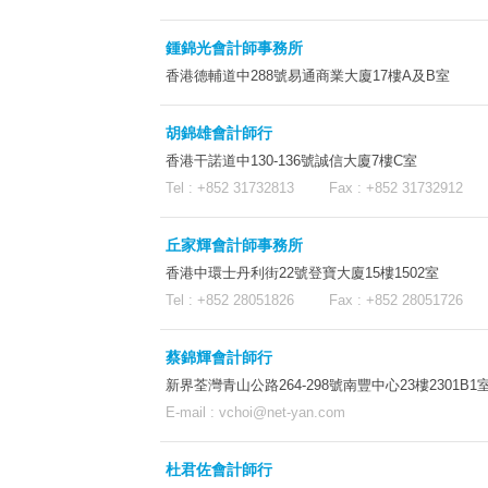
鍾錦光會計師事務所
香港德輔道中288號易通商業大廈17樓A及B室
胡錦雄會計師行
香港干諾道中130-136號誠信大廈7樓C室
Tel : +852 31732813 Fax : +852 3173291
丘家輝會計師事務所
香港中環士丹利街22號登寶大廈15樓1502室
Tel : +852 28051826 Fax : +852 28051726 
蔡錦輝會計師行
新界荃灣青山公路264-298號南豐中心23樓2301B1
E-mail :
vchoi@net-yan.com
杜君佐會計師行