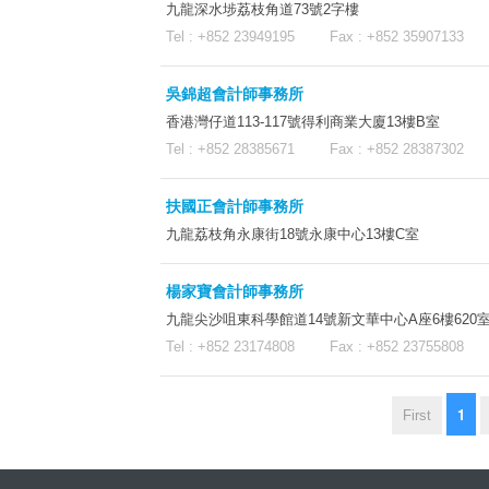
九龍深水埗荔枝角道73號2字樓
Tel : +852 23949195 Fax : +852 35907133 
吳錦超會計師事務所
香港灣仔道113-117號得利商業大廈13樓B室
Tel : +852 28385671 Fax : +852 2838730
扶國正會計師事務所
九龍荔枝角永康街18號永康中心13樓C室
楊家寶會計師事務所
九龍尖沙咀東科學館道14號新文華中心A座6樓620
Tel : +852 23174808 Fax : +852 23755808 
1
First