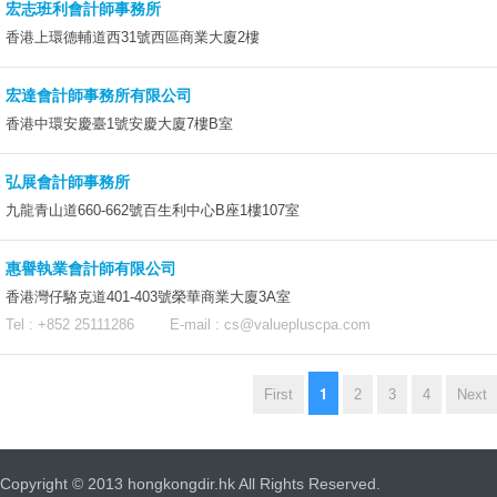
宏志班利會計師事務所
香港上環德輔道西31號西區商業大廈2樓
宏達會計師事務所有限公司
香港中環安慶臺1號安慶大廈7樓B室
弘展會計師事務所
九龍青山道660-662號百生利中心B座1樓107室
惠譽執業會計師有限公司
香港灣仔駱克道401-403號榮華商業大廈3A室
Tel : +852 25111286 E-mail :
cs@valuepluscpa.com
1
First
2
3
4
Next
Copyright © 2013 hongkongdir.hk All Rights Reserved.