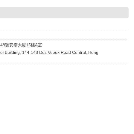
148號安泰大廈15樓A室
tel Building, 144-148 Des Voeux Road Central, Hong