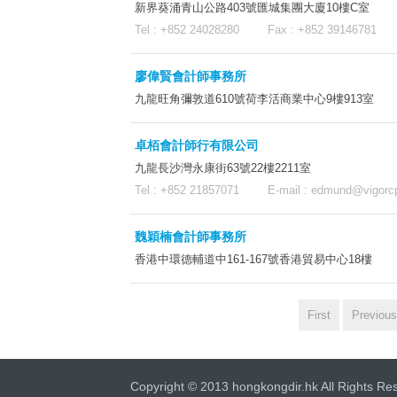
新界葵涌青山公路403號匯城集團大廈10樓C室
Tel : +852 24028280 Fax : +852 39146781 
廖偉賢會計師事務所
九龍旺角彌敦道610號荷李活商業中心9樓913室
卓栢會計師行有限公司
九龍長沙灣永康街63號22樓2211室
Tel : +852 21857071 E-mail :
edmund@vigorc
魏穎楠會計師事務所
香港中環德輔道中161-167號香港貿易中心18樓
First
Previous
Copyright © 2013 hongkongdir.hk All Rights Re