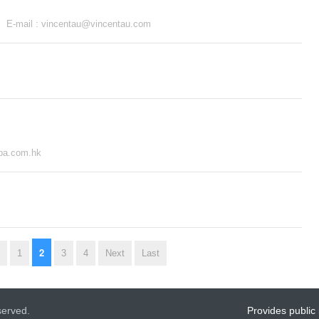
E-mail :
vincentau@vincentau.com
pa.com.hk
2
1
3
4
Next
Last
served.
Provides public