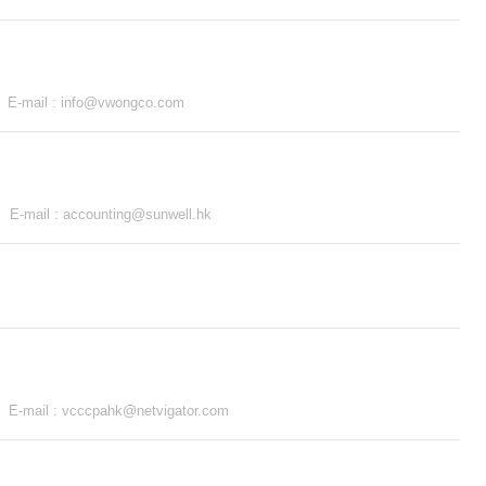
E-mail :
info@vwongco.com
E-mail :
accounting@sunwell.hk
E-mail :
vcccpahk@netvigator.com