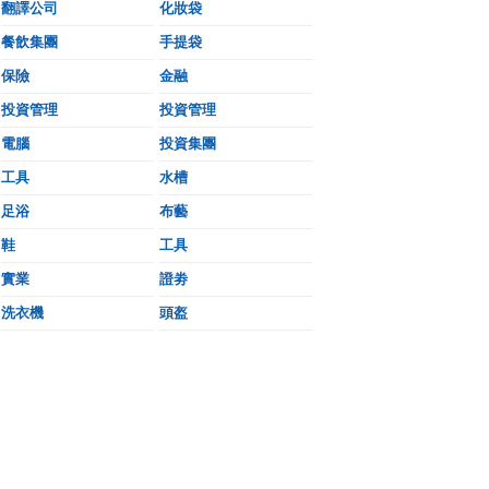
翻譯公司
化妝袋
餐飲集團
手提袋
保險
金融
投資管理
投資管理
電腦
投資集團
工具
水槽
足浴
布藝
鞋
工具
實業
證劵
洗衣機
頭盔