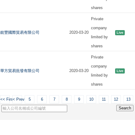
shares
Private
company
銳豐國際貿易有限公司
2020-03-20
Live
limited by
shares
Private
company
華方貿易批發有限公司
2020-03-20
Live
limited by
shares
<< First
< Previous
5
6
7
8
9
10
11
12
13