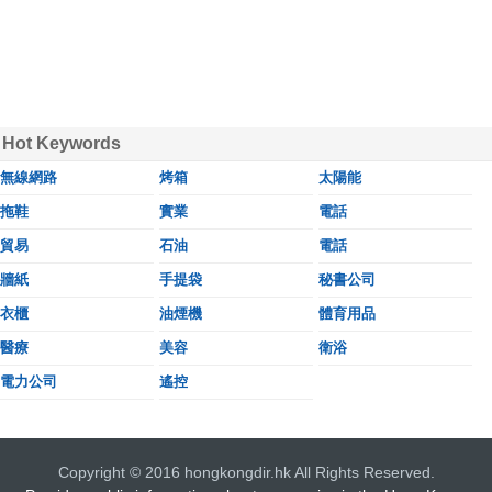
Hot Keywords
無線網路
烤箱
太陽能
拖鞋
實業
電話
貿易
石油
電話
牆紙
手提袋
秘書公司
衣櫃
油煙機
體育用品
醫療
美容
衛浴
電力公司
遙控
Copyright © 2016 hongkongdir.hk All Rights Reserved.