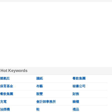
Hot Keywords
燃氣灶
牆紙
餐飲集團
保育基金
布藝
秘書公司
餐飲集團
順豐
財務
充電
會計師事務所
櫥櫃
油煙機
鞋
禮品