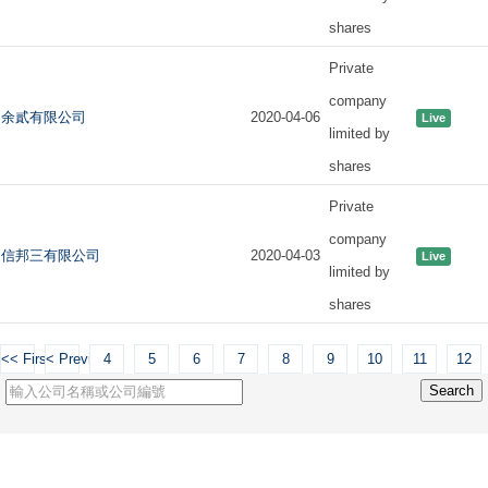
shares
Private
company
余貳有限公司
2020-04-06
Live
limited by
shares
Private
company
信邦三有限公司
2020-04-03
Live
limited by
shares
<< First
< Previous
4
5
6
7
8
9
10
11
12