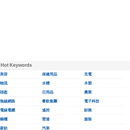
Hot Keywords
美容
保健用品
充電
物流
水槽
木塑
頭盔
日用品
農業
無線網路
餐飲集團
電子科技
電線電纜
遙控
財務
櫥櫃
雷達
服裝
家紡
汽車