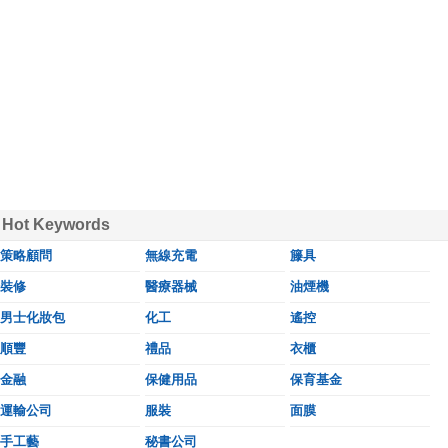
Hot Keywords
策略顧問
無線充電
籐具
裝修
醫療器械
油煙機
男士化妝包
化工
遙控
順豐
禮品
衣櫃
金融
保健用品
保育基金
運輸公司
服裝
面膜
手工藝
秘書公司