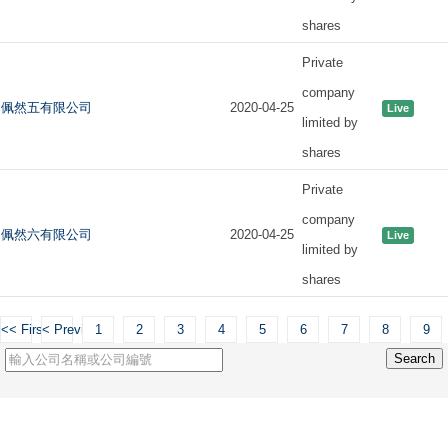
shares
Private
company
佩然五有限公司
2020-04-25
Live
limited by
shares
Private
company
佩然六有限公司
2020-04-25
Live
limited by
shares
<< First
< Previous
1
2
3
4
5
6
7
8
9