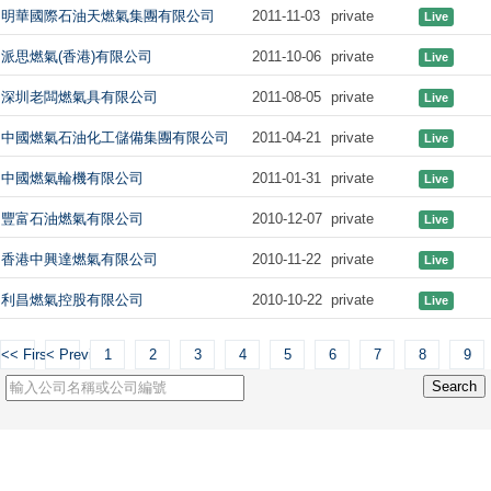
明華國際石油天燃氣集團有限公司
2011-11-03
private
Live
派思燃氣(香港)有限公司
2011-10-06
private
Live
深圳老闆燃氣具有限公司
2011-08-05
private
Live
中國燃氣石油化工儲備集團有限公司
2011-04-21
private
Live
中國燃氣輪機有限公司
2011-01-31
private
Live
豐富石油燃氣有限公司
2010-12-07
private
Live
香港中興達燃氣有限公司
2010-11-22
private
Live
利昌燃氣控股有限公司
2010-10-22
private
Live
<< First
< Previous
1
2
3
4
5
6
7
8
9