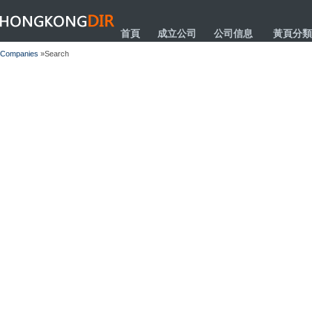
HONGKONGDIR
首頁
成立公司
公司信息
黃頁分類
Companies
»Search