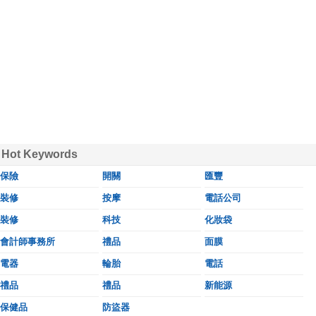
Hot Keywords
保險
開關
匯豐
裝修
按摩
電話公司
裝修
科技
化妝袋
會計師事務所
禮品
面膜
電器
輪胎
電話
禮品
禮品
新能源
保健品
防盜器