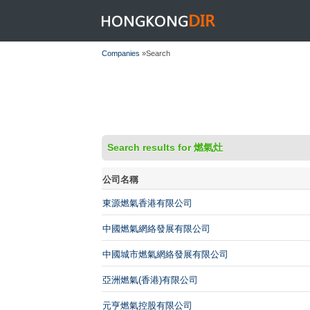
HONGKONGDIR
Companies
»Search
Search results for 燃氣灶
公司名稱
東源燃氣香港有限公司
中國燃氣網絡發展有限公司
中國城市燃氣網絡發展有限公司
亞洲燃氣(香港)有限公司
元亨燃氣控股有限公司