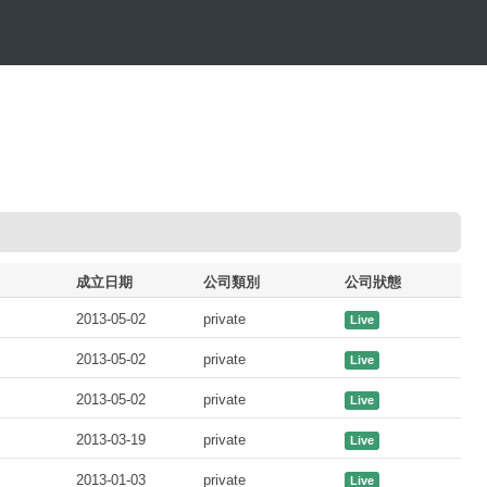
成立日期
公司類別
公司狀態
2013-05-02
private
Live
2013-05-02
private
Live
2013-05-02
private
Live
2013-03-19
private
Live
2013-01-03
private
Live