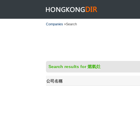
HONGKONGDIR
Companies
»Search
Search results for 燃氣灶
公司名稱