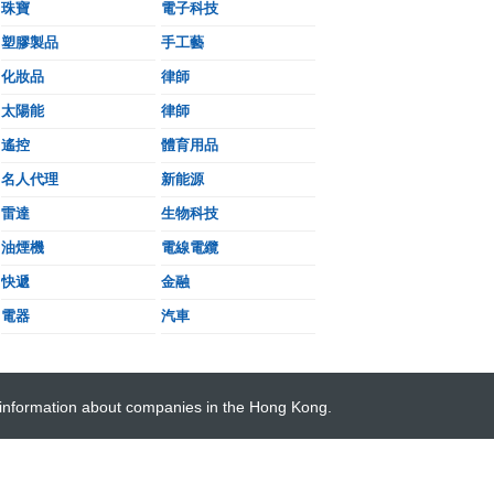
珠寶
電子科技
塑膠製品
手工藝
化妝品
律師
太陽能
律師
遙控
體育用品
名人代理
新能源
雷達
生物科技
油煙機
電線電纜
快遞
金融
電器
汽車
 information about companies in the Hong Kong.