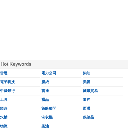
Hot Keywords
雷達
電力公司
柴油
電子科技
牆紙
美容
中國銀行
雷達
國際貿易
工具
禮品
遙控
頭盔
策略顧問
面膜
水槽
洗衣機
保健品
物流
柴油