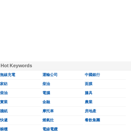
Hot Keywords
無線充電
運輸公司
中國銀行
家紡
柴油
面膜
柴油
電腦
籐具
實業
金融
農業
牆紙
摩托車
房地產
快遞
燃氣灶
餐飲集團
櫥櫃
電線電纜