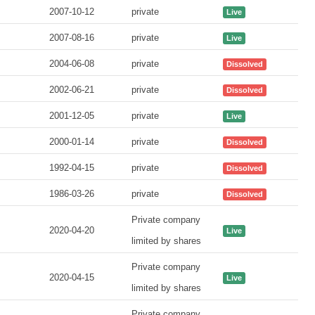
2007-10-12
private
Live
2007-08-16
private
Live
2004-06-08
private
Dissolved
2002-06-21
private
Dissolved
2001-12-05
private
Live
2000-01-14
private
Dissolved
1992-04-15
private
Dissolved
1986-03-26
private
Dissolved
Private company
2020-04-20
Live
limited by shares
Private company
2020-04-15
Live
limited by shares
Private company