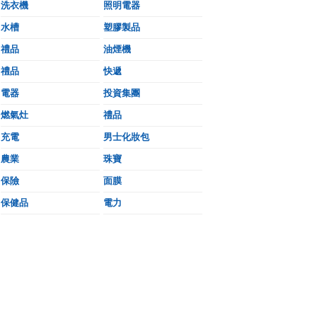
洗衣機
照明電器
水槽
塑膠製品
禮品
油煙機
禮品
快遞
電器
投資集團
燃氣灶
禮品
充電
男士化妝包
農業
珠寶
保險
面膜
保健品
電力