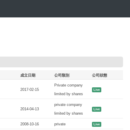
成立日期
公司類別
公司狀態
Private company
2017-02-15
Live
limited by shares
private company
2014-04-13
Live
limited by shares
2008-10-16
private
Live