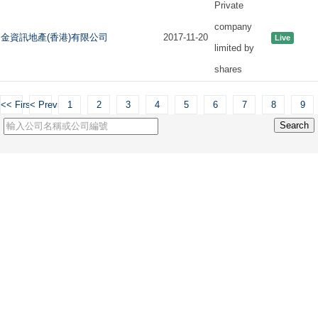
Private
company
金資訊地產(香港)有限公司
2017-11-20
Live
limited by
shares
<< First
< Previous
1
2
3
4
5
6
7
8
9