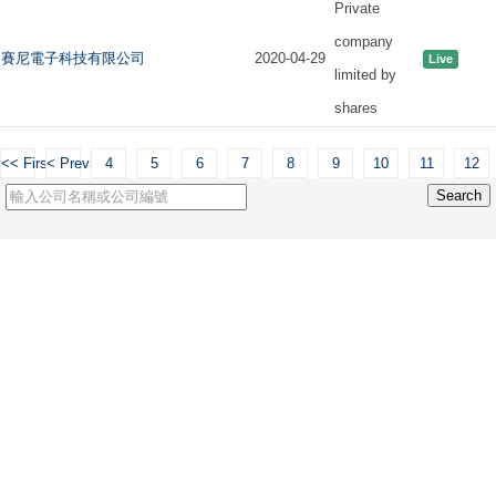
Private
company
賽尼電子科技有限公司
2020-04-29
Live
limited by
shares
<< First
< Previous
4
5
6
7
8
9
10
11
12