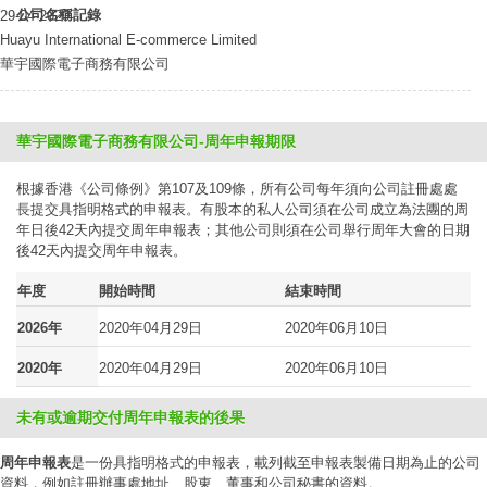
公司名稱記錄
29-04-2020
Huayu International E-commerce Limited
華宇國際電子商務有限公司
華宇國際電子商務有限公司-周年申報期限
根據香港《公司條例》第107及109條，所有公司每年須向公司註冊處處
長提交具指明格式的申報表。有股本的私人公司須在公司成立為法團的周
年日後42天內提交周年申報表；其他公司則須在公司舉行周年大會的日期
後42天內提交周年申報表。
年度
開始時間
結束時間
2026年
2020年04月29日
2020年06月10日
2020年
2020年04月29日
2020年06月10日
未有或逾期交付周年申報表的後果
周年申報表
是一份具指明格式的申報表，載列截至申報表製備日期為止的公司
資料，例如註冊辦事處地址、股東、董事和公司秘書的資料。