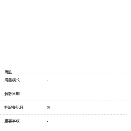
備註
清盤模式
-
解散日期
-
押記登記冊
無
重要事項
-