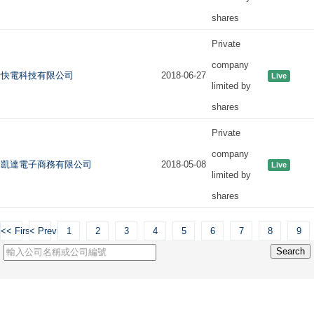
shares
Private
company
快電科技有限公司
2018-06-27
Live
limited by
shares
Private
company
凱達電子商務有限公司
2018-05-08
Live
limited by
shares
<< First
< Previous
1
2
3
4
5
6
7
8
9