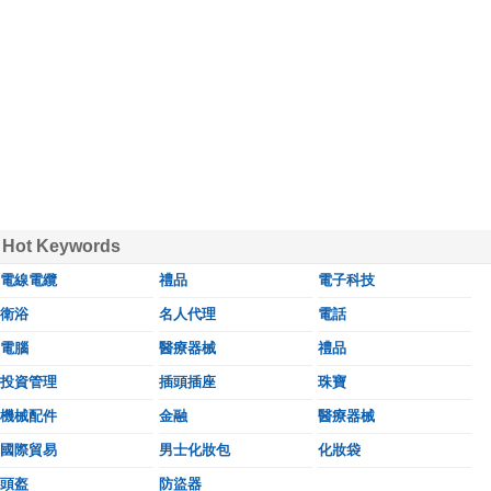
Hot Keywords
電線電纜
禮品
電子科技
衛浴
名人代理
電話
電腦
醫療器械
禮品
投資管理
插頭插座
珠寶
機械配件
金融
醫療器械
國際貿易
男士化妝包
化妝袋
頭盔
防盜器