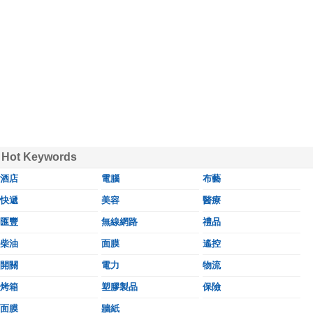
Hot Keywords
酒店
電腦
布藝
快遞
美容
醫療
匯豐
無線網路
禮品
柴油
面膜
遙控
開關
電力
物流
烤箱
塑膠製品
保險
面膜
牆紙