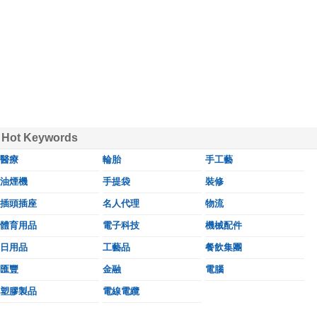
Hot Keywords
醫療
輪胎
手工藝
油煙機
手提袋
裝修
插頭插座
名人代理
物流
體育用品
電子科技
機械配件
日用品
工藝品
餐飲集團
匯豐
金融
電腦
塑膠製品
電線電纜