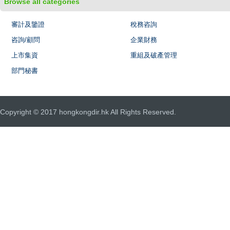
Browse all categories
審計及鑒證
稅務咨詢
咨詢/顧問
企業財務
上市集資
重組及破產管理
部門秘書
Copyright © 2017 hongkongdir.hk All Rights Reserved.