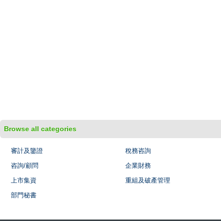
Browse all categories
審計及鑒證
稅務咨詢
咨詢/顧問
企業財務
上市集資
重組及破產管理
部門秘書