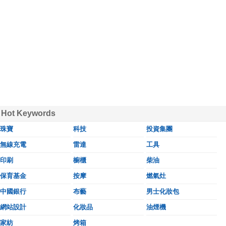
Hot Keywords
珠寶
科技
投資集團
無線充電
雷達
工具
印刷
櫥櫃
柴油
保育基金
按摩
燃氣灶
中國銀行
布藝
男士化妝包
網站設計
化妝品
油煙機
家紡
烤箱