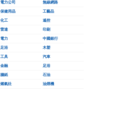
電力公司
無線網路
保健用品
工藝品
化工
遙控
雷達
印刷
電力
中國銀行
足浴
木塑
工具
汽車
金融
足浴
牆紙
石油
燃氣灶
油煙機