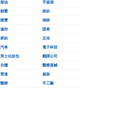
柴油
手提袋
順豐
家紡
匯豐
律師
遙控
證劵
家紡
足浴
汽車
電子科技
男士化妝包
翻譯公司
衣櫃
醫療器械
雷達
服裝
醫療
手工藝