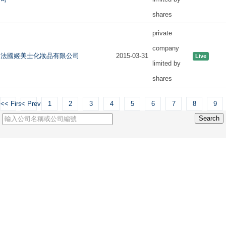
shares
private
company
法國姬美士化妝品有限公司
2015-03-31
Live
limited by
shares
<< First
< Previous
1
2
3
4
5
6
7
8
9