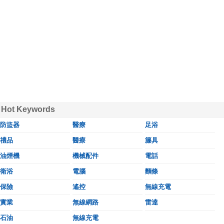
Hot Keywords
防盜器
醫療
足浴
禮品
醫療
籐具
油煙機
機械配件
電話
衛浴
電腦
麵條
保險
遙控
無線充電
實業
無線網路
雷達
石油
無線充電