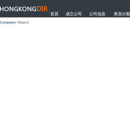
HONGKONGDIR
首頁
成立公司
公司信息
黃頁分類
Companies
»Search