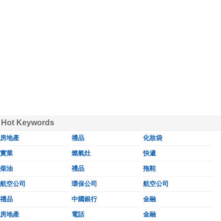
Hot Keywords
房地產
禮品
化妝袋
實業
燃氣灶
快遞
柴油
禮品
拖鞋
航空公司
環保公司
航空公司
禮品
中國銀行
金融
房地產
電話
金融