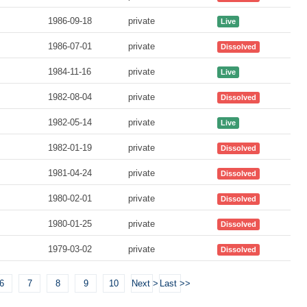
1986-09-18
private
Live
1986-07-01
private
Dissolved
1984-11-16
private
Live
1982-08-04
private
Dissolved
1982-05-14
private
Live
1982-01-19
private
Dissolved
1981-04-24
private
Dissolved
1980-02-01
private
Dissolved
1980-01-25
private
Dissolved
1979-03-02
private
Dissolved
6
7
8
9
10
Next >
Last >>