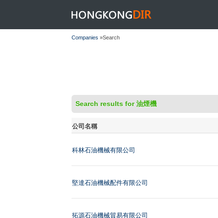
HONGKONGDIR
Companies
»Search
Search results for 油煙機
公司名稱
科林石油機械有限公司
堅達石油機械配件有限公司
拓源石油機械貿易有限公司