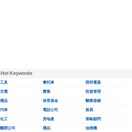
Hot Keywords
工具
摩托車
照明電器
充電
實業
投資管理
禮品
保育基金
醫療器械
汽車
電話公司
貿易
化工
房地產
策略顧問
翻譯公司
禮品
油煙機