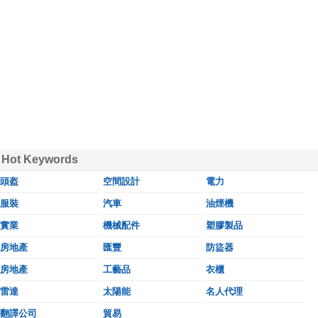
Hot Keywords
頭盔
空間設計
電力
服裝
汽車
油煙機
實業
機械配件
塑膠製品
房地產
匯豐
防盜器
房地產
工藝品
衣櫃
雷達
太陽能
名人代理
翻譯公司
貿易