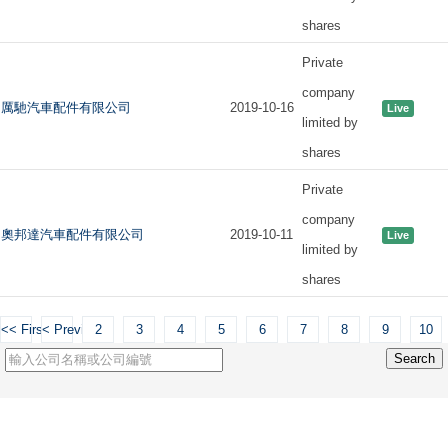
shares
Private
company
厲馳汽車配件有限公司
2019-10-16
Live
limited by
shares
Private
company
奧邦達汽車配件有限公司
2019-10-11
Live
limited by
shares
<< First
< Previous
2
3
4
5
6
7
8
9
10