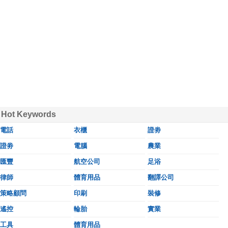
Hot Keywords
電話
衣櫃
證劵
證劵
電腦
農業
匯豐
航空公司
足浴
律師
體育用品
翻譯公司
策略顧問
印刷
裝修
遙控
輪胎
實業
工具
體育用品