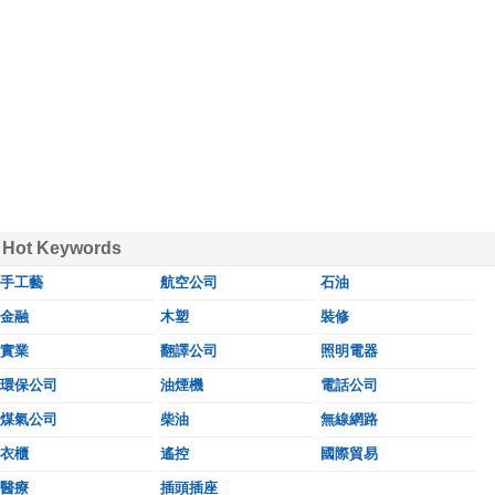
Hot Keywords
手工藝
航空公司
石油
金融
木塑
裝修
實業
翻譯公司
照明電器
環保公司
油煙機
電話公司
煤氣公司
柴油
無線網路
衣櫃
遙控
國際貿易
醫療
插頭插座