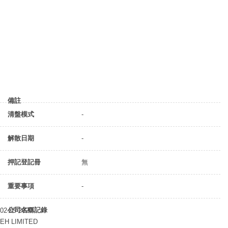
備註
清盤模式
-
解散日期
-
押記登記冊
無
重要事項
-
公司名稱記錄
02-05-2020
EH LIMITED