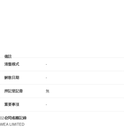
備註
清盤模式
-
解散日期
-
押記登記冊
無
重要事項
-
公司名稱記錄
02-05-2020
WEA LIMITED