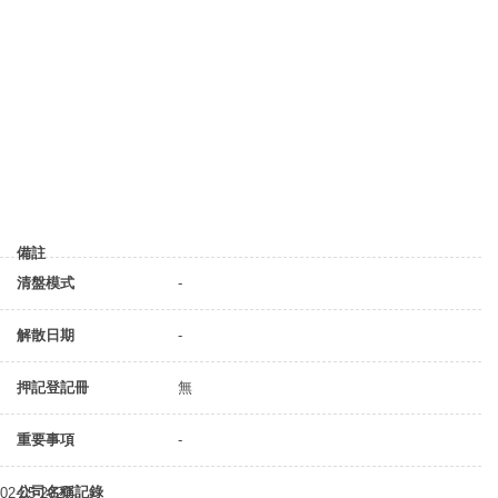
備註
清盤模式
-
解散日期
-
押記登記冊
無
重要事項
-
公司名稱記錄
02-05-2020