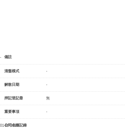
備註
-
清盤模式
-
解散日期
-
押記登記冊
無
重要事項
-
公司名稱記錄
01-08-2013