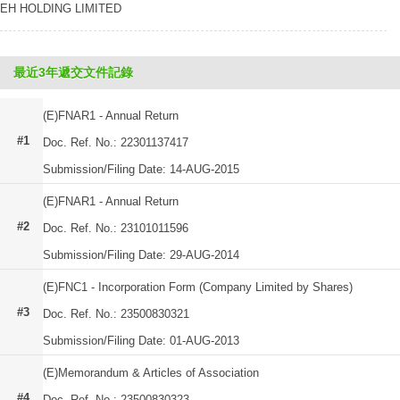
EH HOLDING LIMITED
最近3年遞交文件記錄
(E)FNAR1 - Annual Return
#1
Doc. Ref. No.: 22301137417
Submission/Filing Date: 14-AUG-2015
(E)FNAR1 - Annual Return
#2
Doc. Ref. No.: 23101011596
Submission/Filing Date: 29-AUG-2014
(E)FNC1 - Incorporation Form (Company Limited by Shares)
#3
Doc. Ref. No.: 23500830321
Submission/Filing Date: 01-AUG-2013
(E)Memorandum & Articles of Association
#4
Doc. Ref. No.: 23500830323