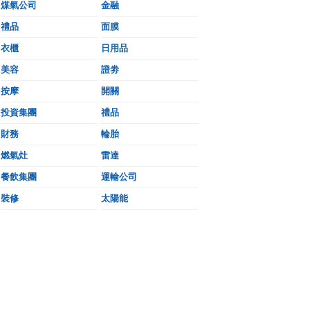
煤氣公司
金融
禮品
面膜
衣櫃
日用品
美容
證劵
按摩
開關
投資集團
禮品
財務
輪胎
燃氣灶
雷達
餐飲集團
運輸公司
裝修
太陽能