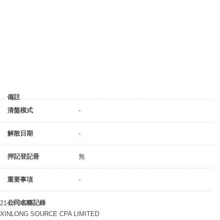
備註
清盤模式
-
解散日期
-
押記登記冊
無
重要事項
-
公司名稱記錄
21-01-2020
XINLONG SOURCE CPA LIMITED