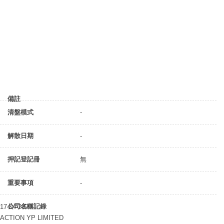
備註
清盤模式
-
解散日期
-
押記登記冊
無
重要事項
-
公司名稱記錄
17-04-2020
ACTION YP LIMITED