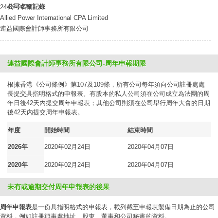
公司名稱記錄
24-02-2020
Allied Power International CPA Limited
連益國際會計師事務所有限公司
連益國際會計師事務所有限公司-周年申報期限
根據香港《公司條例》第107及109條，所有公司每年須向公司註冊處處
長提交具指明格式的申報表。有股本的私人公司須在公司成立為法團的周
年日後42天內提交周年申報表；其他公司則須在公司舉行周年大會的日期
後42天內提交周年申報表。
年度
開始時間
結束時間
2026年
2020年02月24日
2020年04月07日
2020年
2020年02月24日
2020年04月07日
未有或逾期交付周年申報表的後果
周年申報表
是一份具指明格式的申報表，載列截至申報表製備日期為止的公司
資料，例如註冊辦事處地址、股東、董事和公司秘書的資料。