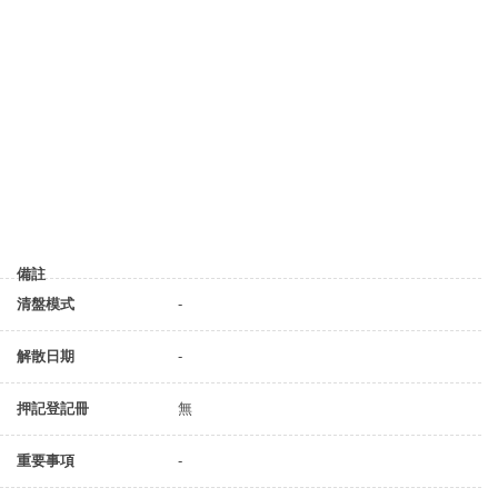
備註
清盤模式
-
解散日期
-
押記登記冊
無
重要事項
-