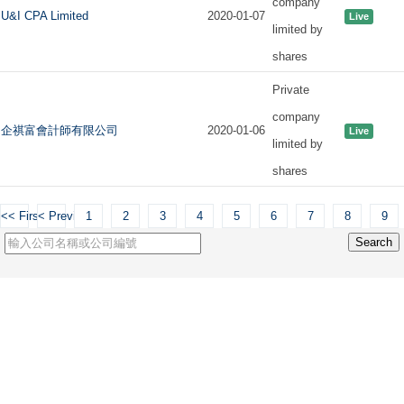
company
U&I CPA Limited
2020-01-07
Live
limited by
shares
Private
company
企祺富會計師有限公司
2020-01-06
Live
limited by
shares
<< First
< Previous
1
2
3
4
5
6
7
8
9