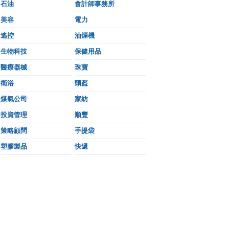
石油
會計師事務所
美容
電力
遙控
油煙機
生物科技
保健用品
醫療器械
珠寶
衛浴
頭盔
煤氣公司
家紡
投資管理
順豐
策略顧問
手提袋
塑膠製品
快遞