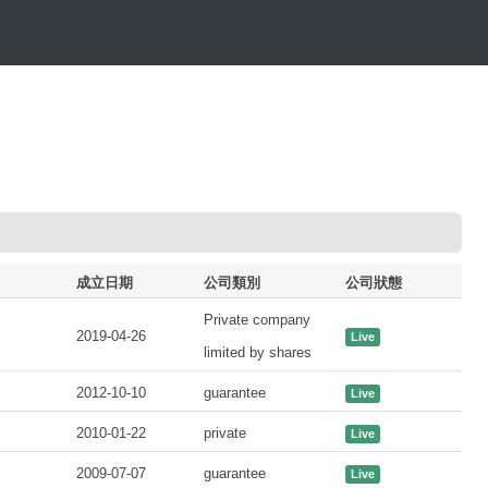
成立日期
公司類別
公司狀態
Private company
2019-04-26
Live
limited by shares
2012-10-10
guarantee
Live
2010-01-22
private
Live
2009-07-07
guarantee
Live