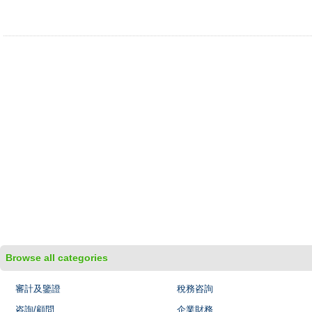
Browse all categories
審計及鑒證
稅務咨詢
咨詢/顧問
企業財務