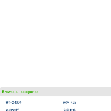
Browse all categories
審計及鑒證
稅務咨詢
咨詢/顧問
企業財務