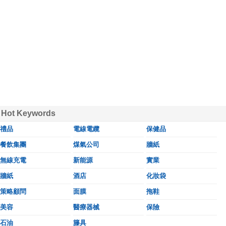
Hot Keywords
禮品
電線電纜
保健品
餐飲集團
煤氣公司
牆紙
無線充電
新能源
實業
牆紙
酒店
化妝袋
策略顧問
面膜
拖鞋
美容
醫療器械
保險
石油
籐具